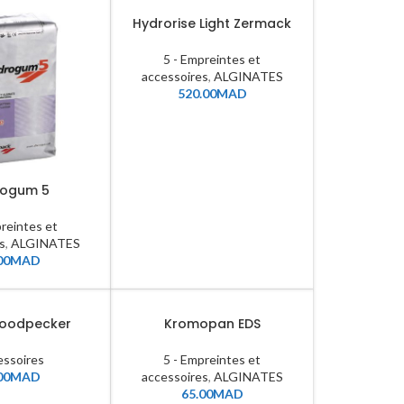
Hydrorise Light Zermack
5 - Empreintes et
accessoires
,
ALGINATES
520.00
MAD
rogum 5
preintes et
s
,
ALGINATES
00
MAD
woodpecker
Kromopan EDS
ssoires
5 - Empreintes et
00
MAD
accessoires
,
ALGINATES
65.00
MAD