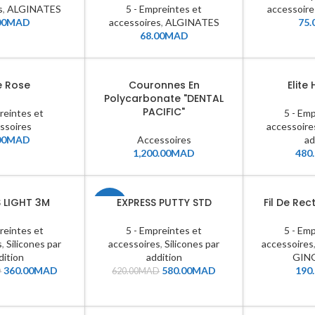
s
,
ALGINATES
5 - Empreintes et
accessoire
00
MAD
accessoires
,
ALGINATES
75.
68.00
MAD
e Rose
Couronnes En
Elite
Polycarbonate "DENTAL
PACIFIC"
reintes et
5 - Em
ssoires
accessoire
00
MAD
Accessoires
ad
1,200.00
MAD
480
S LIGHT 3M
EXPRESS PUTTY STD
Fil De Rec
-6%
reintes et
5 - Empreintes et
5 - Em
s
,
Silicones par
accessoires
,
Silicones par
accessoires
dition
addition
GIN
360.00
MAD
580.00
MAD
190
D
620.00
MAD