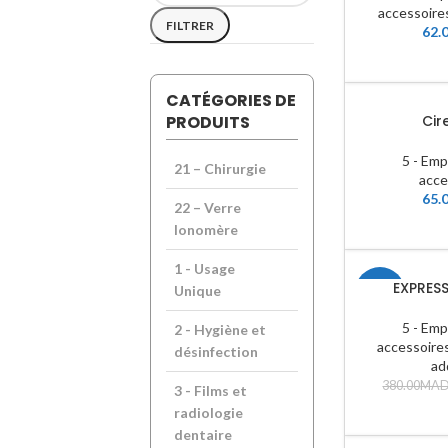
accessoire
FILTRER
62.
CATÉGORIES DE
PRODUITS
Cir
5 - Emp
21 – Chirurgie
acce
65.
22 – Verre
Ionomère
1 - Usage
EXPRES
Unique
-5%
5 - Emp
2 - Hygiène et
accessoire
désinfection
ad
380.00
MA
3 - Films et
radiologie
dentaire