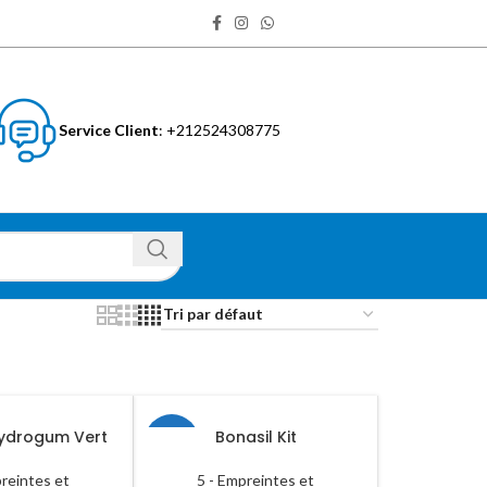
Service Client
: +212524308775
Hydrogum Vert
Bonasil Kit
-7%
preintes et
5 - Empreintes et