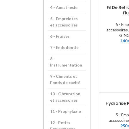
Fil De Ret
4 - Anesthesie
Fl
5 - Empreintes
5 - Emp
et accessoires
accessoires
GIN
6 - Fraises
140.
7 - Endodontie
8 -
Instrumentation
9 - Ciments et
Fonds de cavité
10 - Obturation
et accessoires
Hydrorise 
11 - Prophylaxie
5 - Emp
accessoire
12 - Petits
950.
Equipements