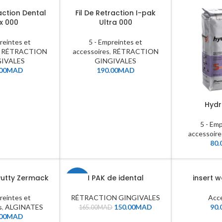
raction Dental
Fil De Retraction I-pak
ux 000
Ultra 000
reintes et
5 - Empreintes et
,
RÉTRACTION
accessoires
,
RÉTRACTION
GIVALES
GINGIVALES
00
MAD
190.00
MAD
Hyd
5 - Em
accessoire
80.
Putty Zermack
I PAK de idental
insert 
-9%
reintes et
RÉTRACTION GINGIVALES
Acce
s
,
ALGINATES
150.00
MAD
90.
165.00
MAD
00
MAD