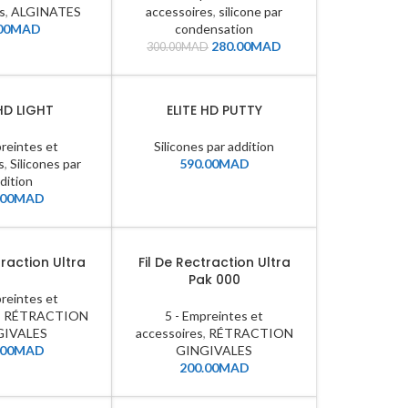
s
,
ALGINATES
accessoires
,
silicone par
00
MAD
condensation
280.00
MAD
300.00
MAD
 HD LIGHT
ELITE HD PUTTY
preintes et
Silicones par addition
s
,
Silicones par
590.00
MAD
dition
.00
MAD
traction Ultra
Fil De Rectraction Ultra
Pak 000
preintes et
,
RÉTRACTION
5 - Empreintes et
GIVALES
accessoires
,
RÉTRACTION
.00
MAD
GINGIVALES
200.00
MAD