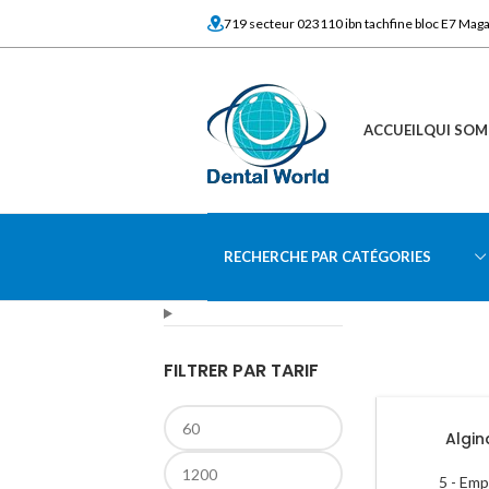
719 secteur 023110 ibn tachfine bloc E7 Mag
ACCUEIL
QUI SOM
RECHERCHE PAR CATÉGORIES
FILTRER PAR TARIF
Algi
5 - Emp