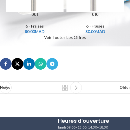
001
010
6 - Fraises
6 - Fraises
80.00
MAD
80.00
MAD
Voir Toutes Les Offres
Newer
Older
Heures d'ouverture
lundi 09:00–13:00, 14:30–18:30