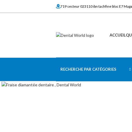
719 secteur 023110 ibn tachfine bloc E7 Mag
ACCUEIL
QU
RECHERCHE PAR CATÉGORIES
Click to enlarge