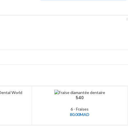
540
6 - Fraises
80.00
MAD