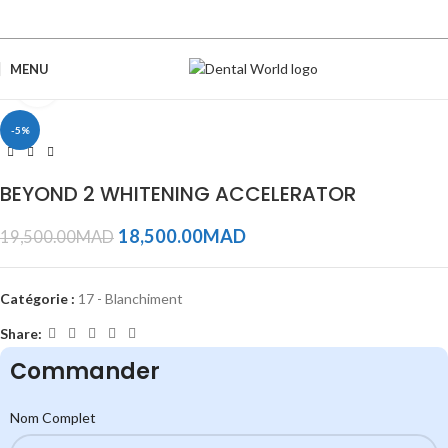
MENU
Click to enlarge
-5%
BEYOND 2 WHITENING ACCELERATOR
18,500.00
MAD
19,500.00
MAD
Catégorie :
17 - Blanchiment
Share:
Commander
Nom Complet