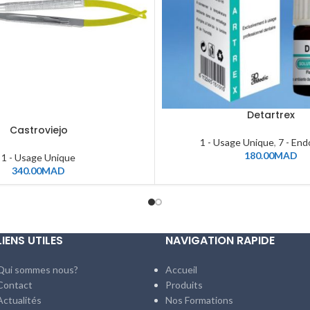
Detartrex
Castroviejo
1 - Usage Unique
,
7 - End
180.00
MAD
1 - Usage Unique
340.00
MAD
LIENS UTILES
NAVIGATION RAPIDE
Qui sommes nous?
Accueil
Contact
Produits
Actualités
Nos Formations