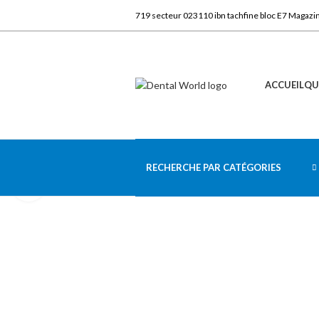
719 secteur 023110 ibn tachfine bloc E7 Magazi
ACCUEIL
QU
RECHERCHE PAR CATÉGORIES
Click to enlarge