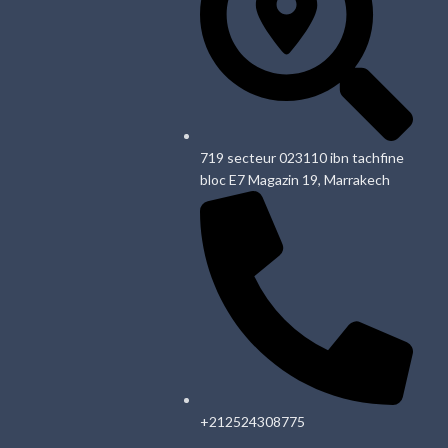
719 secteur 023110 ibn tachfine
bloc E7 Magazin 19, Marrakech
+212524308775