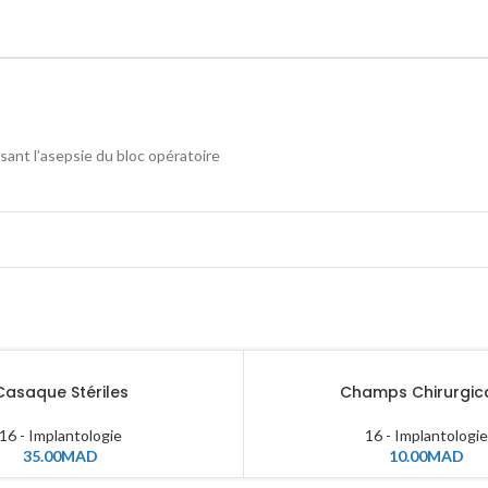
ant l’asepsie du bloc opératoire
Casaque Stériles
Champs Chirurgic
16 - Implantologie
16 - Implantologie
35.00
MAD
10.00
MAD