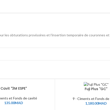
pour les obturations provisoires et l’insertion temporaire de couronnes 
Cavit "3M ESPE"
Fuji Plus "GC"
ments et Fonds de cavité
9 - Ciments et Fonds de
135.00
MAD
1,180.00
MAD