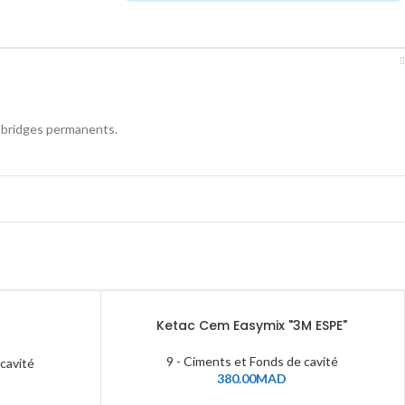
et bridges permanents.
Ketac Cem Easymix "3M ESPE"
9 - Ciments et Fonds de cavité
 cavité
380.00
MAD