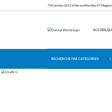
719 secteur 023110 ibn tachfine bloc E7 Magazi
ACCUEIL
QU
RECHERCHE PAR CATÉGORIES
Click to enlarge