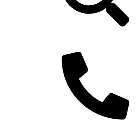
719 secteur 023110 ibn
tachfine bloc E7 Magazin 19,
Marrakech
+212524308775