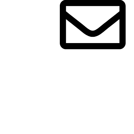
contact@dentalworld.ma
Liens Utiles
Qui sommes nous?
Contact
Actualités
Navigation Rapide