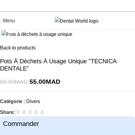
Menu
Click to enlarge
-8%
Back to products
Pots À Déchets À Usage Unique "TECNICA
DENTALE"
55.00
MAD
60.00
MAD
Catégorie :
Divers
Share:
Commander