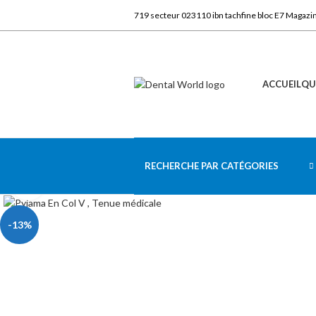
719 secteur 023110 ibn tachfine bloc E7 Magazi
ACCUEIL
QU
RECHERCHE PAR CATÉGORIES
Click to enlarge
-13%