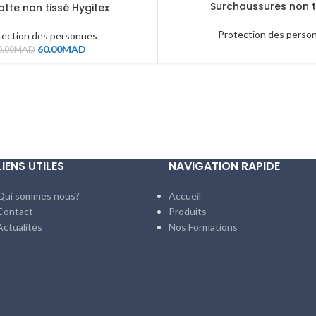
Surchaussures non t
otte non tissé Hygitex
Protection des perso
tection des personnes
60.00
MAD
0.00
MAD
LIENS UTILES
NAVIGATION RAPIDE
Qui sommes nous?
Accueil
Contact
Produits
Actualités
Nos Formations