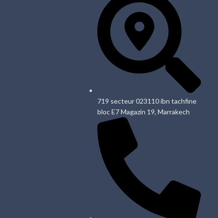
719 secteur 023110 ibn tachfine
bloc E7 Magazin 19, Marrakech