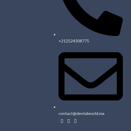
+212524308775
contact@dentalworld.ma