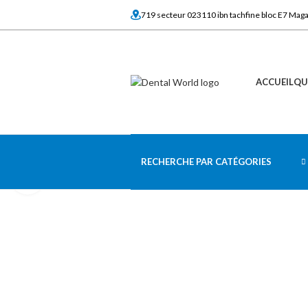
719 secteur 023110 ibn tachfine bloc E7 Mag
ACCUEIL
QU
RECHERCHE PAR CATÉGORIES
Click to enlarge