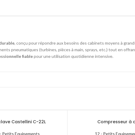
durable
, conçu pour répondre aux besoins des cabinets moyens à grand
ments pneumatiques (turbines, pièces à main, sprays, etc.) tout en offra
ssionnelle fiable
pour une utilisation quotidienne intensive.
lave Castellini C-22L
Compresseur à a
- Petits Equipements
12 - Petits Equipeme