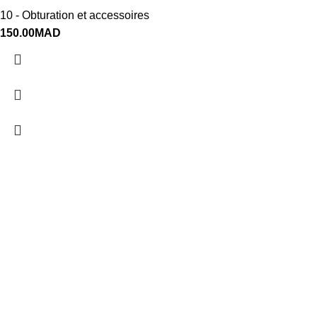
10 - Obturation et accessoires
150.00
MAD
Heures d'ouverture
lundi 09:00–13:00, 14:30–
18:30
mardi 09:00–13:00, 14:30–
18:30
mercredi 09:00–13:00, 14:30–
18:30
jeudi 09:00–13:00, 14:30–
18:30
vendredi 09:00–13:00, 14:30–