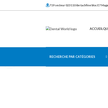
719 secteur 023110 ibn tachfine bloc E7 Mag
ACCUEIL
QU
RECHERCHE PAR CATÉGORIES
Click to enlarge