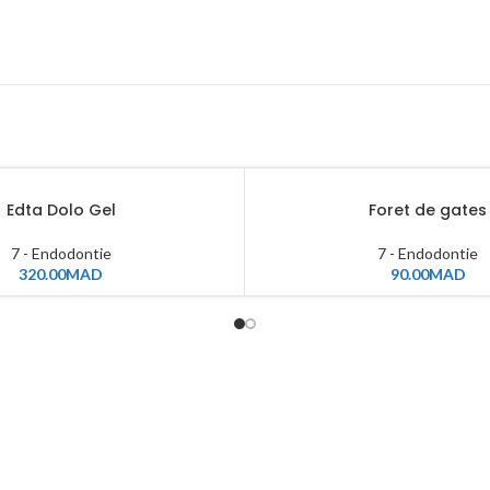
Edta Dolo Gel
Foret de gates
7 - Endodontie
7 - Endodontie
320.00
MAD
90.00
MAD