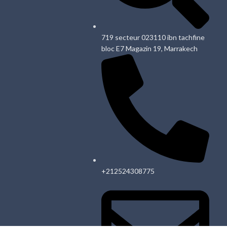
719 secteur 023110 ibn tachfine
bloc E7 Magazin 19, Marrakech
+212524308775